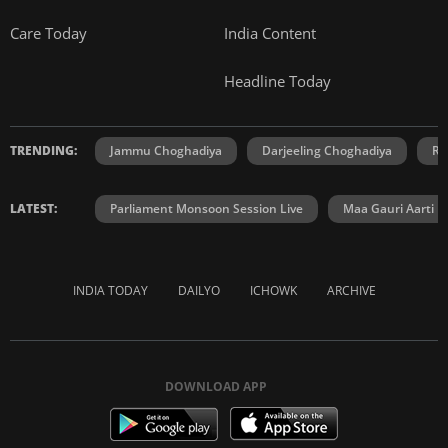
Care Today
India Content
Headline Today
TRENDING:
Jammu Choghadiya
Darjeeling Choghadiya
Ra
LATEST:
Parliament Monsoon Session Live
Maa Gauri Aarti
INDIA TODAY
DAILYO
ICHOWK
ARCHIVE
DOWNLOAD APP