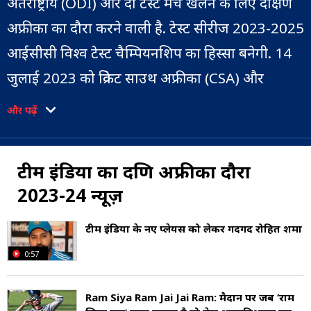
अंतर्राष्ट्रीय (ODI) और दो टेस्ट मैच खेलने के लिए दक्षिण
अफ्रीका का दौरा करने वाली है. टेस्ट सीरीज 2023-2025
आईसीसी विश्व टेस्ट चैम्पियनशिप का हिस्सा बनेगी. 14
जुलाई 2023 को क्रिकेट साउथ अफ्रीका (CSA) और
भारतीय क्रिकेट कंट्रोल बोर्ड (BCCI) ने दौरे के कार्यक्रम की
और पढ़ें
घोषणा की.
टीम इंडिया का दक्ष‍िण अफ्रीका दौरा
2023-24 न्यूज़
टीम इंड‍िया के नए प्लेयर्स को लेकर गदगद रोहित शर्मा
0:57
Ram Siya Ram Jai Jai Ram: मैदान पर जब ‘राम