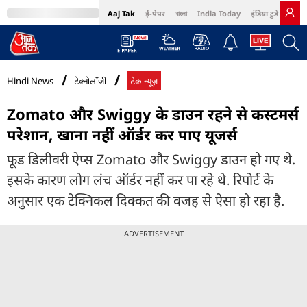
Aaj Tak
ई-पेपर
বাংলা
India Today
इंडिया टुडे हिंदी
MumbaiTak
BT Bazaar
Cosmopolitan
Harper's Bazaar
Northeast
Bri
Hindi News
टेक्नोलॉजी
टेक न्यूज़
Zomato और Swiggy के डाउन रहने से कस्टमर्स
परेशान, खाना नहीं ऑर्डर कर पाए यूजर्स
फूड डिलीवरी ऐप्स Zomato और Swiggy डाउन हो गए थे.
इसके कारण लोग लंच ऑर्डर नहीं कर पा रहे थे. रिपोर्ट के
अनुसार एक टेक्निकल दिक्कत की वजह से ऐसा हो रहा है.
ADVERTISEMENT