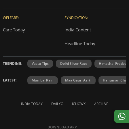
WELFARE:
SYNDICATION:
Care Today
India Content
Headline Today
TRENDING:
Vastu Tips
Delhi Silver Rate
Himachal Prades
LATEST:
Mumbai Rain
Maa Gauri Aarti
Hanuman Chali
INDIA TODAY
DAILYO
ICHOWK
ARCHIVE
DOWNLOAD APP