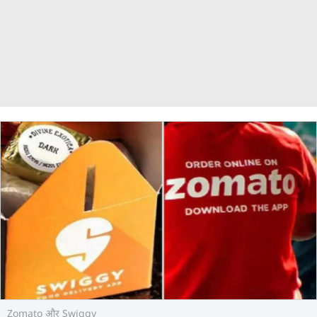
Zomato और Swiggy