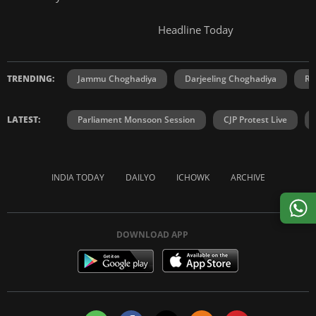
Headline Today
TRENDING:
Jammu Choghadiya
Darjeeling Choghadiya
Ra
LATEST:
Parliament Monsoon Session
CJP Protest Live
INDIA TODAY
DAILYO
ICHOWK
ARCHIVE
DOWNLOAD APP