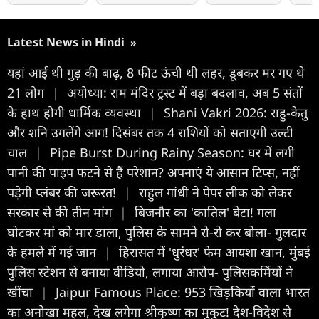
Latest News in Hindi
»
यहां आई थी गुड़ की बाढ़, 8 फीट ऊंची थी लहर, डूबकर मर गए थे
21 लोग
|
अयोध्या: राम मंदिर ट्रस्ट में बड़ा बदलाव, अब 5 संतों
के हाथ होगी धार्मिक व्यवस्था
|
Shani Vakri 2026: राहु-केतु
और शनि उगलेंगे आग! दिसंबर तक 4 राशियों को सताएगी उल्टी
चाल
|
Pipe Burst During Rainy Season: घर में लगी
पानी की पाइप फटने से हैं परेशान? अपनाएं ये आसान टिप्स, नहीं
पड़ेगी प्लंबर की जरूरत!
|
राहुल गांधी ने पेपर लीक को लेकर
सरकार से की तीन मांग
|
बिजनौर का 'कातिल' बेटा! गला
घोटकर मां को मार डाला, पुलिस के सामने रो-रो कर बोला- गुलदार
के हमले में गई जान
|
हिरासत में 'धुरंधर' फेम आयशा खान, मुंबई
पुलिस स्टेशन से बनाया वीडियो, लगाया आरोप- पुलिसकर्मियों ने
खींचा
|
Jaipur Famous Place: 953 खिड़कियों वाला भारत
का अनोखा महल, देख लगेगा श्रीकृष्ण का मुकुट! देश-विदेश से