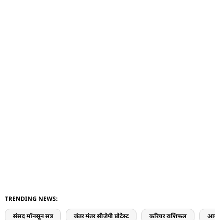
TRENDING NEWS:
संसद मॉनसून सत्र
जंतर मंतर सीजेपी प्रोटेस्ट
करियर राशिफल
आज 