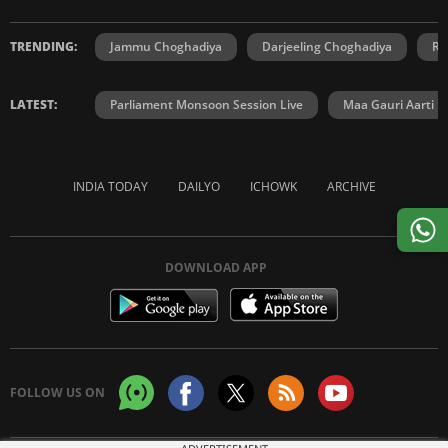
TRENDING:
Jammu Choghadiya
Darjeeling Choghadiya
Ra
LATEST:
Parliament Monsoon Session Live
Maa Gauri Aarti
INDIA TODAY
DAILYO
ICHOWK
ARCHIVE
DOWNLOAD APP
FOLLOW US ON