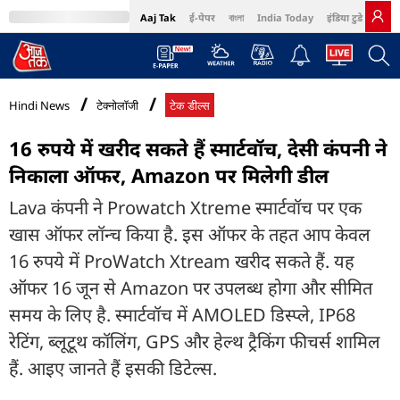
Aaj Tak
ई-पेपर
বাংলা
India Today
इंडिया टुडे हिंदी
MumbaiTak
BT Bazaar
Cosmopolitan
Harper's Bazaar
Northeast
Bri
Hindi News
टेक्नोलॉजी
टेक डील्स
16 रुपये में खरीद सकते हैं स्मार्टवॉच, देसी कंपनी ने
निकाला ऑफर, Amazon पर मिलेगी डील
Lava कंपनी ने Prowatch Xtreme स्मार्टवॉच पर एक
खास ऑफर लॉन्च किया है. इस ऑफर के तहत आप केवल
16 रुपये में ProWatch Xtream खरीद सकते हैं. यह
ऑफर 16 जून से Amazon पर उपलब्ध होगा और सीमित
समय के लिए है. स्मार्टवॉच में AMOLED डिस्प्ले, IP68
रेटिंग, ब्लूटूथ कॉलिंग, GPS और हेल्थ ट्रैकिंग फीचर्स शामिल
हैं. आइए जानते हैं इसकी डिटेल्स.