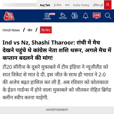
Aaj Tak
ई-पेपर
বাংলা
India Today
इंडिया टुडे हिंदी
MumbaiTak
BT Bazaar
Cosmopolitan
Harper's Bazaar
Northeast
Bri
Hindi News
खेल
क्रिकेट
Ind vs Nz, Shashi Tharoor: रांची में मैच
देखने पहुंचे थे कांग्रेस नेता शशि थरूर, अगले मैच में
कप्तान बदलने की मांग!
टी20 सीरीज के दूसरे मुकाबले में टीम इंडिया ने न्यूजीलैंड को
सात विकेट से मात दे दी. इस जीत के साथ ही भारत ने 2-0
की अजेय बढ़त हासिल कर ली है. अब रविवार को कोलकाता
के ईडन गार्डन्स में होने वाला मुकाबले को जीतकर रोहित ब्रिगेड
क्लीन स्वीप करना चाहेगी.
ADVERTISEMENT