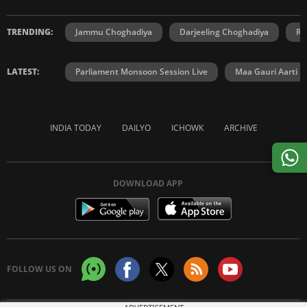
TRENDING:
Jammu Choghadiya
Darjeeling Choghadiya
Ra
LATEST:
Parliament Monsoon Session Live
Maa Gauri Aarti
INDIA TODAY
DAILYO
ICHOWK
ARCHIVE
DOWNLOAD APP
FOLLOW US ON