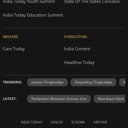
India Today Youth Summit
State Of The States Conclave
India Today Education Summit
WELFARE:
SYNDICATION:
Care Today
India Content
Headline Today
TRENDING:
Jammu Choghadiya
Darjeeling Choghadiya
Ra
LATEST:
Parliament Monsoon Session Live
Maa Gauri Aarti
INDIA TODAY
DAILYO
ICHOWK
ARCHIVE