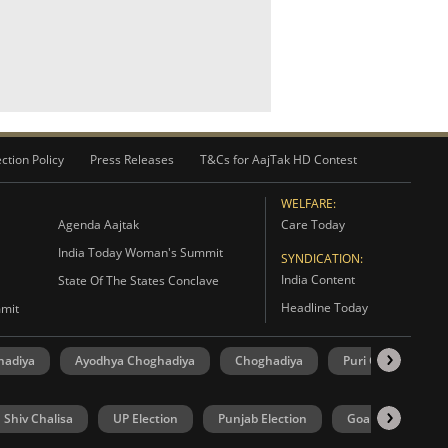
ction Policy
Press Releases
T&Cs for AajTak HD Contest
WELFARE:
Agenda Aajtak
Care Today
India Today Woman's Summit
SYNDICATION:
India Content
State Of The States Conclave
Headline Today
mmit
hadiya
Ayodhya Choghadiya
Choghadiya
Puri Choghadiya
Shiv Chalisa
UP Election
Punjab Election
Goa Election