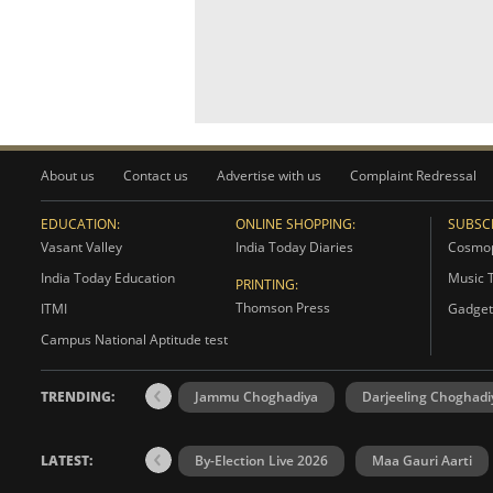
About us
Contact us
Advertise with us
Complaint Redressal
EDUCATION:
ONLINE SHOPPING:
SUBSCR
Vasant Valley
India Today Diaries
Cosmop
India Today Education
Music 
PRINTING:
Thomson Press
ITMI
Gadget
Campus National Aptitude test
TRENDING:
Jammu Choghadiya
Darjeeling Choghadi
LATEST:
By-Election Live 2026
Maa Gauri Aarti