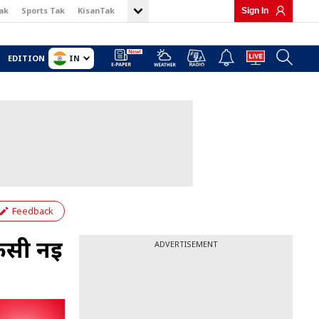
ak
Sports Tak
KisanTak
Sign In
IN
EDITION
Feedback
िसी नई
ADVERTISEMENT