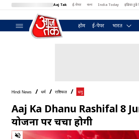
Aaj Tak
ई-पेपर
বাংলা
India Today
इंडिया टुडे 
MumbaiTak
BT Bazaar
Cosmopolitan
Harper's Bazaar
North
होम
ई-पेपर
भारत
Hindi News
धर्म
राशिफल
धनु
Aaj Ka Dhanu Rashifal 8 Jun
योजना पर चर्चा होगी
0
of