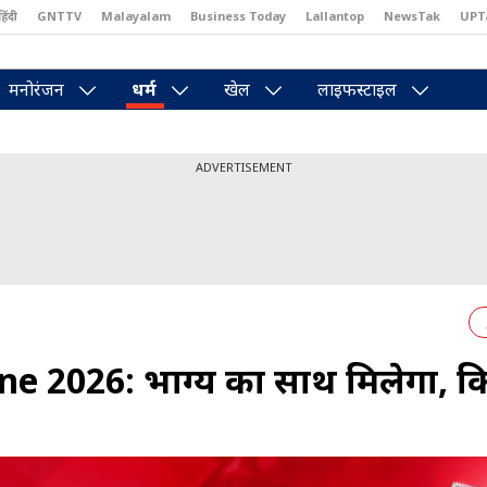
हिंदी
GNTTV
Malayalam
Business Today
Lallantop
NewsTak
UPT
east
Brides Today
Reader’s Digest
Astro Tak
Pakwan Gali
मनोरंजन
धर्म
खेल
लाइफस्टाइल
ADVERTISEMENT
e 2026: भाग्य का साथ मिलेगा, क