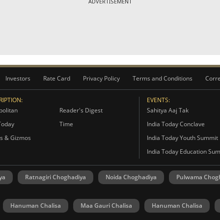
ADVERTISEMENT
Investors
Rate Card
Privacy Policy
Terms and Conditions
Corre
IPTION:
EVENTS:
olitan
Reader's Digest
Sahitya Aaj Tak
Today
Time
India Today Conclave
s & Gizmos
India Today Youth Summit
India Today Education Su
ya
Ratnagiri Choghadiya
Noida Choghadiya
Pulwama Chog
Hanuman Chalisa
Maa Gauri Chalisa
Hanuman Chalisa