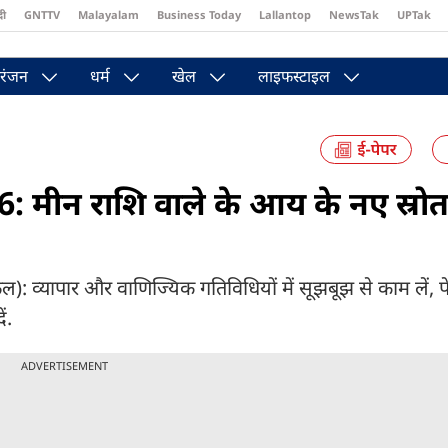
दी
GNTTV
Malayalam
Business Today
Lallantop
NewsTak
UPTak
st
Brides Today
Reader’s Digest
Astro Tak
Pakwan Gali
रंजन
धर्म
खेल
लाइफस्टाइल
मीन राशि वाले के आय के नए स्रोत ब
 व्यापार और वाणिज्यिक गतिविधियों में सूझबूझ से काम लें, प
ं.
ADVERTISEMENT