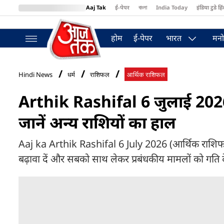
Aaj Tak
ई-पेपर
বাংলা
India Today
इंडिया टुडे हिं
MumbaiTak
BT Bazaar
Cosmopolitan
Harper's Bazaar
Northea
होम
ई-पेपर
भारत
मनो
Hindi News
धर्म
राशिफल
आर्थिक राशिफल
Arthik Rashifal 6 जुलाई 2026: 
जानें अन्य राशियों का हाल
Aaj ka Arthik Rashifal 6 July 2026 (आर्थिक राशिफल):
बढ़ावा दें और सबको साथ लेकर प्रबंधकीय मामलों को गति दे