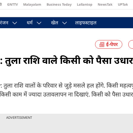
दी
GNTTV
Malayalam
Business Today
Lallantop
NewsTak
UPTak
st
Brides Today
Reader’s Digest
Astro Tak
Pakwan Gali
रंजन
धर्म
खेल
लाइफस्टाइल
ुला राशि वाले किसी को पैसा उधार न
ाशि वालों के परिवार से जुड़े मसले हल होंगे. किसी महत्वपूर्
िसी काम में ज्यादा उतावलापन ना दिखाएं. किसी को पैसा उधार न
ADVERTISEMENT