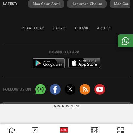
LATEST:
Maa Gauri Aarti
Hanuman Chalisa
Maa Gauri 
INDIA TODAY
DAILYO
ICHOWK
ARCHIVE
DOWNLOAD APP
FOLLOW US ON
ADVERTISEMENT
Copyright © 2026 Living Media India Limited. For reprint rights:
Syndications
Today