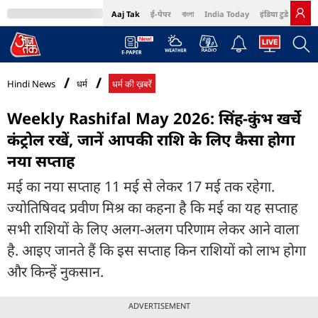
Aaj Tak
ई-पेपर
বাংলা
India Today
इंडिया टुडे हिंदी
MumbaiTak
BT Bazaar
Cosmopolitan
Harper's Bazaar
Northeast
Bri
Hindi News
धर्म
धर्म की ख़बरें
Weekly Rashifal May 2026: सिंह-कुंभ खर्चे
कंट्रोल रखें, जानें आपकी राशि के लिए कैसा होगा
नया सप्ताह
मई का नया सप्ताह 11 मई से लेकर 17 मई तक रहेगा.
ज्योतिषिवद प्रवीण मिश्र का कहना है कि मई का यह सप्ताह
सभी राशियों के लिए अलग-अलग परिणाम लेकर आने वाला
है. आइए जानते हैं कि इस सप्ताह किन राशियों को लाभ होगा
और किन्हें नुकसान.
ADVERTISEMENT