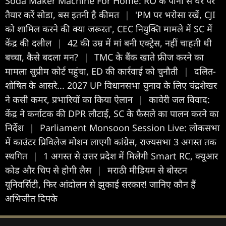
Soda Maker Machine For Home: RO के पानी से घर पर
तैयार करें सोडा, बस इतनी है कीमत
|
'PM पर भरोसा रखें, CJI
को शामिल करने की क्या जरूरत', CEC नियुक्ति मामले में SC में
केंद्र की दलील
|
42 की उम्र में मां बनी एक्ट्रेस, नहीं चाहती थी
बच्चा, कैसे बदला मन?
|
TMC के बैंक खाते फ्रीज करने का
मामला सुप्रीम कोर्ट पहुंचा, ED की कार्रवाई को चुनौती
|
दलित-
शोषित के आसरे... 2027 UP विधानसभा चुनाव के लिए चंद्रशेखर
ने कसी कमर, प्रभारियों का किया ऐलान
|
कावेरी जल विवाद:
केंद्र ने कर्नाटक की DPR लौटाई, SC के फैसले का पालन करने का
निर्देश
|
Parliament Monsoon Session Live: लोकसभा
में काउंटर प्रिविलेज मोशन लाएगी कांग्रेस, राज्यसभा 3 अगस्त तक
स्थगित
|
1 अगस्त से उत्तर प्रदेश में मिलेगी Smart RC, क्यूआर
कोड और चिप से होगी लैस
|
मराठी मीडियम से बोस्टन
यून‍िवर्स‍िटी, फिर आंदोलन से झुकाई सरकार! जानिए कौन हैं
अभिजीत दिपके