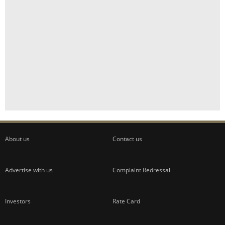
About us
Contact us
Advertise with us
Complaint Redressal
Investors
Rate Card