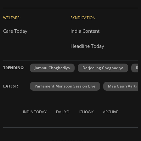
WELFARE:
SYNDICATION:
Care Today
India Content
Headline Today
TRENDING:
Jammu Choghadiya
Darjeeling Choghadiya
Ra
LATEST:
Parliament Monsoon Session Live
Maa Gauri Aarti
INDIA TODAY
DAILYO
ICHOWK
ARCHIVE