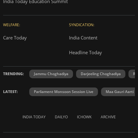
India Today Education Summit
WELFARE:
SYNDICATION:
Care Today
India Content
Headline Today
TRENDING:
Jammu Choghadiya
Darjeeling Choghadiya
Ra
LATEST:
Parliament Monsoon Session Live
Maa Gauri Aarti
INDIA TODAY
DAILYO
ICHOWK
ARCHIVE