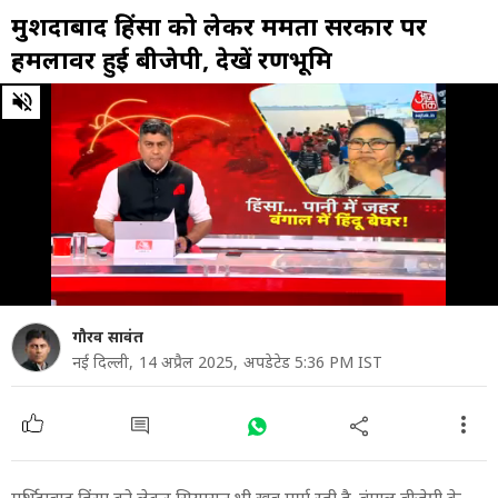
मुर्शिदाबाद हिंसा को लेकर ममता सरकार पर
हमलावर हुई बीजेपी, देखें रणभूमि
0
of
30
minutes,
53
seconds
गौरव सावंत
नई दिल्ली,
14 अप्रैल 2025,
अपडेटेड 5:36 PM IST