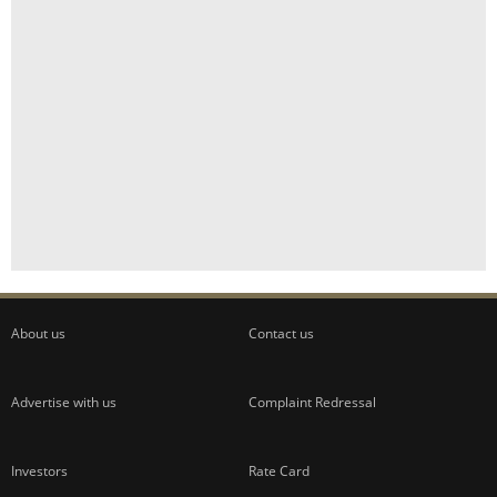
About us
Contact us
Advertise with us
Complaint Redressal
Investors
Rate Card