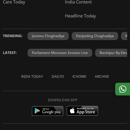
Care Today
India Content
Headline Today
TRENDING:
Jammu Choghadiya
Darjeeling Choghadiya
Ra
LATEST:
Parliament Monsoon Session Live
Bankipur By Elect
INDIA TODAY
DAILYO
ICHOWK
ARCHIVE
DOWNLOAD APP