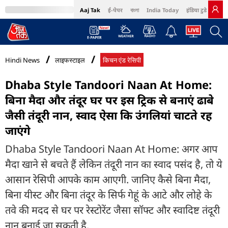
Aaj Tak
ई-पेपर
বাংলা
India Today
इंडिया टुडे हिंदी
MumbaiTak
BT Bazaar
Cosmopolitan
Harper's Bazaar
Northeast
Bri
Hindi News
लाइफस्टाइल
किचन एंड रेसिपी
Dhaba Style Tandoori Naan At Home:
बिना मैदा और तंदूर घर पर इस ट्रिक से बनाएं ढाबे
जैसी तंदूरी नान, स्वाद ऐसा कि उंगलियां चाटते रह
जाएंगे
Dhaba Style Tandoori Naan At Home: अगर आप
मैदा खाने से बचते हैं लेकिन तंदूरी नान का स्वाद पसंद है, तो ये
आसान रेसिपी आपके काम आएगी. जानिए कैसे बिना मैदा,
बिना यीस्ट और बिना तंदूर के सिर्फ गेहूं के आटे और लोहे के
तवे की मदद से घर पर रेस्टोरेंट जैसा सॉफ्ट और स्वादिष्ट तंदूरी
नान बनाई जा सकती है.