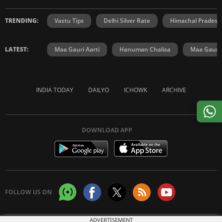
TRENDING:
Vastu Tips
Delhi Silver Rate
Himachal Prades
LATEST:
Maa Gauri Aarti
Hanuman Chalisa
Maa Gauri 
INDIA TODAY
DAILYO
ICHOWK
ARCHIVE
DOWNLOAD APP
FOLLOW US ON
ADVERTISEMENT