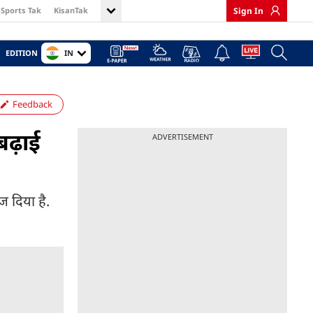
Sports Tak
KisanTak
Sign In
IN
EDITION
Feedback
बढ़ाई
ADVERTISEMENT
ेज दिया है.