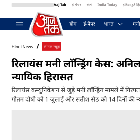
Aaj Tak
ई-पेपर
বাংলা
India Today
इंडिया टुडे हिं
MumbaiTak
BT Bazaar
Cosmopolitan
Harper's Bazaar
Northea
होम
ई-पेपर
भारत
मनो
Hindi News
लीगल न्यूज़
रिलायंस मनी लॉन्ड्रिंग केस: अनिल 
न्यायिक हिरासत
रिलायंस कम्युनिकेशन से जुड़े मनी लॉन्ड्रिंग मामले में गिरफ्
गौतम दोषी को 1 जुलाई और सतीश सेठ को 14 दिनों की न्य