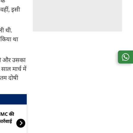
यिक
वहीं, इसी
ली थी.
र किया था
फेरी और उसका
ाल मार्च में
गौतम दोषी
MC की फंडिंग पर ED की बड़ी
'राजनीति से प्रेर
ार्रवाई
फ्रीज करने के ए
TMC