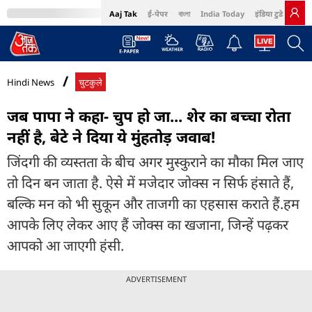
Aaj Tak
ई-पेपर
বাংলা
India Today
इंडिया टुडे हिंदी
MumbaiTak
BT Bazaar
Cosmopolitan
Harper's Bazaar
Northeast
Bri
Hindi News
चुटकुले
जब पापा ने कहा- चुप हो जा... शेर का बच्चा रोता
नहीं है, बेटे ने दिया ये मुंहतोड़ जवाब!
जिंदगी की व्यस्तता के बीच अगर मुस्कुराने का मौका मिल जाए
तो दिन बन जाता है. ऐसे में मजेदार जोक्स न सिर्फ हंसाते हैं,
बल्कि मन को भी सुकून और ताजगी का एहसास कराते हैं.हम
आपके लिए लेकर आए हैं जोक्स का खजाना, जिन्हें पढ़कर
आपको आ जाएगी हंसी.
ADVERTISEMENT