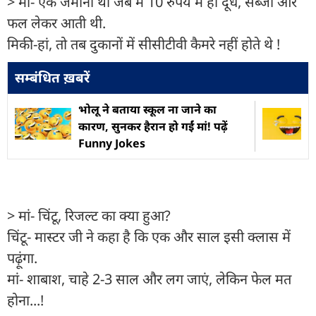
> मां- एक जमाना था जब मैं 10 रुपये में ही दूध, सब्जी और
फल लेकर आती थी.
मिकी-हां, तो तब दुकानों में सीसीटीवी कैमरे नहीं होते थे !
सम्बंधित ख़बरें
भोलू ने बताया स्कूल ना जाने का
कारण, सुनकर हैरान हो गईं मां! पढ़ें
Funny Jokes
> मां- चिंटू, रिजल्ट का क्या हुआ?
चिंटू- मास्टर जी ने कहा है कि एक और साल इसी क्लास में
पढ़ूंगा.
मां- शाबाश, चाहे 2-3 साल और लग जाएं, लेकिन फेल मत
होना...!