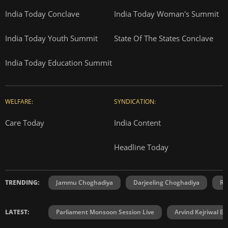
India Today Conclave
India Today Woman's Summit
India Today Youth Summit
State Of The States Conclave
India Today Education Summit
WELFARE:
SYNDICATION:
Care Today
India Content
Headline Today
TRENDING:
Jammu Choghadiya
Darjeeling Choghadiya
Ra
LATEST:
Parliament Monsoon Session Live
Arvind Kejriwal E2