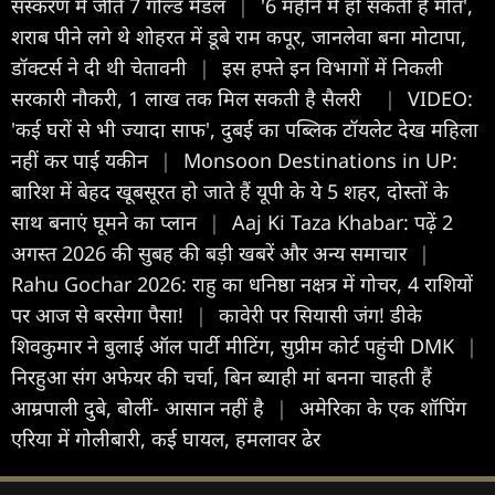
संस्करण में जीते 7 गोल्ड मेडल
|
'6 महीने में हो सकती है मौत',
शराब पीने लगे थे शोहरत में डूबे राम कपूर, जानलेवा बना मोटापा,
डॉक्टर्स ने दी थी चेतावनी
|
इस हफ्ते इन विभागों में निकली
सरकारी नौकरी, 1 लाख तक मिल सकती है सैलरी
|
VIDEO:
'कई घरों से भी ज्यादा साफ', दुबई का पब्लिक टॉयलेट देख महिला
नहीं कर पाई यकीन
|
Monsoon Destinations in UP:
बारिश में बेहद खूबसूरत हो जाते हैं यूपी के ये 5 शहर, दोस्तों के
साथ बनाएं घूमने का प्लान
|
Aaj Ki Taza Khabar: पढ़ें 2
अगस्त 2026 की सुबह की बड़ी खबरें और अन्य समाचार
|
Rahu Gochar 2026: राहु का धनिष्ठा नक्षत्र में गोचर, 4 राशियों
पर आज से बरसेगा पैसा!
|
कावेरी पर सियासी जंग! डीके
शिवकुमार ने बुलाई ऑल पार्टी मीटिंग, सुप्रीम कोर्ट पहुंची DMK
|
निरहुआ संग अफेयर की चर्चा, बिन ब्याही मां बनना चाहती हैं
आम्रपाली दुबे, बोलीं- आसान नहीं है
|
अमेरिका के एक शॉपिंग
एरिया में गोलीबारी, कई घायल, हमलावर ढेर