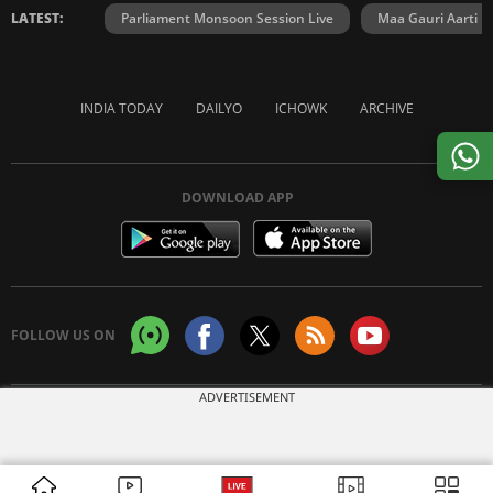
LATEST:
Parliament Monsoon Session Live
Maa Gauri Aarti
INDIA TODAY
DAILYO
ICHOWK
ARCHIVE
DOWNLOAD APP
FOLLOW US ON
ADVERTISEMENT
Copyright © 2026 Living Media India Limited. For reprint rights:
Syndications
Today