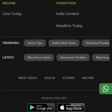
WELFARE:
SYNDICATION:
Care Today
India Content
Headline Today
TRENDING:
Vastu Tips
Delhi Silver Rate
Himachal Prades
LATEST:
Maa Gauri Aarti
Hanuman Chalisa
Maa Gauri 
INDIA TODAY
DAILYO
ICHOWK
ARCHIVE
DOWNLOAD APP