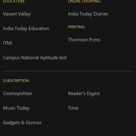
EDUCATION:
ONLINE SHOPPING:
Vasant Valley
India Today Diaries
PRINTING:
India Today Education
Thomson Press
ITMI
Campus National Aptitude test
SUBSCRIPTION:
Cosmopolitan
Reader's Digest
Music Today
Time
Gadgets & Gizmos