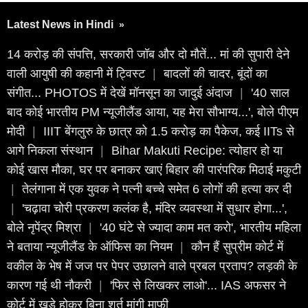
Latest News in Hindi
»
14 करोड़ की संपत्ति, सरकारी जॉब और दो मौतें... मां की सुपारी देने
वाली आयुषी की कहानी में ट्विस्ट
|
बादलों की चादर, बूंदों का
संगीत... PHOTOS में देखें मॉनसून का जादुई अंदाज
|
'40 साल
बाद कोई भारतीय PM न्यूजीलैंड आया, यह मेरा सौभाग्य...', बोले पीएम
मोदी
|
IIIT बेंगलुरु के छात्र को 1.5 करोड़ का पैकेज, कई IITs से
आगे निकला संस्थान
|
Bihar Makuti Recipe: त्योहार हो या
कोई खास मौका, घर पर बनाकर खाएं बिहार की पारंपरिक मिठाई मकुटी
|
तेलंगाना में एक युवक ने पत्नी बच्चे समेत 6 लोगों की हत्या कर दी
|
'चढ़ावा चोरी प्रकरण कलंक है, मंदिर व्यवस्था में सुधार होगा...',
बोले नृपेंद्र मिश्रा
|
'40 घंटे से ज्यादा काम मत करो', भारतीय महिला
ने बताया न्यूजीलैंड के ऑफिस का नियम
|
कौन हैं सुप्रीम कोर्ट में
वकील के भेष में जज पर पेपर उछालने वाले प्रबल प्रताप? लड़की के
कारण गई थी नौकरी
|
'फिर से लिखकर लाओ'... IAS अफसर ने
कोर्ट में खड़े होकर बिना शर्त मांगी माफी