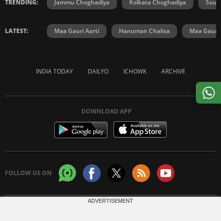
TRENDING:
Jammu Choghadiya
Kolkata Choghadiya
Sout
LATEST:
Maa Gauri Aarti
Hanuman Chalisa
Maa Gauri 
INDIA TODAY
DAILYO
ICHOWK
ARCHIVE
DOWNLOAD APP
FOLLOW US ON
ADVERTISEMENT
Copyright © 2026 Living Media India Limited. For reprint rights:
Syndications
Today