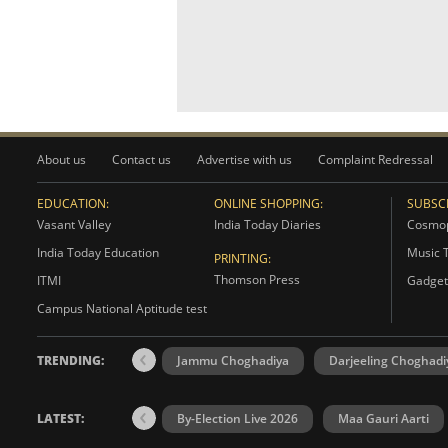
About us
Contact us
Advertise with us
Complaint Redressal
EDUCATION:
ONLINE SHOPPING:
SUBSCR
Vasant Valley
India Today Diaries
Cosmop
India Today Education
Music 
PRINTING:
Thomson Press
ITMI
Gadget
Campus National Aptitude test
TRENDING:
Jammu Choghadiya
Darjeeling Choghadi
LATEST:
By-Election Live 2026
Maa Gauri Aarti