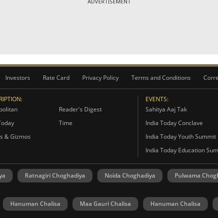
ADVERTISEMENT
Investors
Rate Card
Privacy Policy
Terms and Conditions
Corre
IPTION:
EVENTS:
olitan
Reader's Digest
Sahitya Aaj Tak
Today
Time
India Today Conclave
s & Gizmos
India Today Youth Summit
India Today Education Su
ya
Ratnagiri Choghadiya
Noida Choghadiya
Pulwama Chog
Hanuman Chalisa
Maa Gauri Chalisa
Hanuman Chalisa