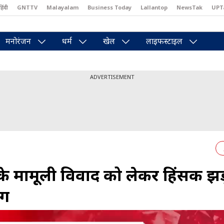
हिंदी
GNTTV
Malayalam
Business Today
Lallantop
NewsTak
UPT
east
Brides Today
Reader’s Digest
Astro Tak
Pakwan Gali
मनोरंजन
धर्म
खेल
लाइफस्टाइल
ADVERTISEMENT
 के मामूली विवाद को लेकर हिंसक झड
ंग