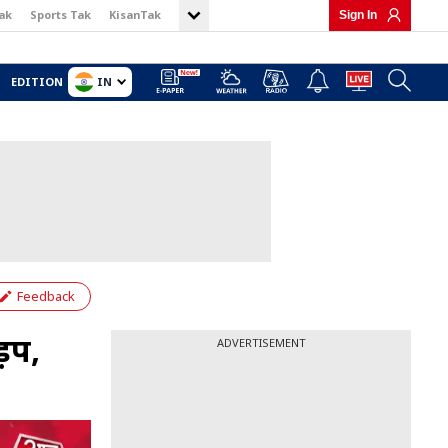
ak
Sports Tak
KisanTak
Sign In
IN
EDITION
Feedback
़प,
ADVERTISEMENT