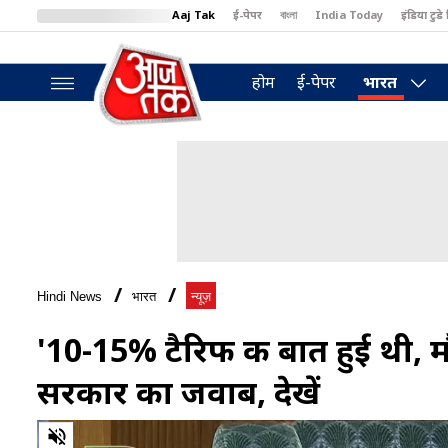
Aaj Tak
ई-पेपर
বাংলা
India Today
इंडिया टुडे 
MumbaiTak
BT Bazaar
Cosmopolitan
Harper's Bazaar
North
होम
ई-पेपर
भारत
Hindi News
भारत
न्यूज़
'10-15% टैरिफ की बात हुई थी, मौ
सरकार का जवाब, देखें
0
of