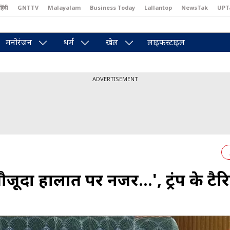
हिंदी
GNTTV
Malayalam
Business Today
Lallantop
NewsTak
UPT
east
Brides Today
Reader’s Digest
Astro Tak
Pakwan Gali
मनोरंजन
धर्म
खेल
लाइफस्टाइल
ADVERTISEMENT
जूदा हालात पर नजर...', ट्रंप के टै