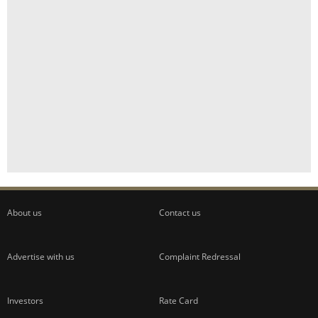
About us
Contact us
Advertise with us
Complaint Redressal
Investors
Rate Card