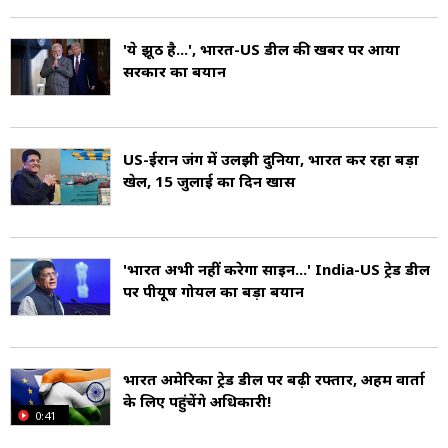
चुके हैं. पीयूष गोयल एक चार्टर्ड एकाउंटेंट हैं और उन्होंने
'ये झूठ है...', भारत-US डील की खबर पर आया
सीए फाइनल में भारत में दूसरा स्थान हासिल किया था
सरकार का बयान
(All-India Second Rank Holder in CA Final).
उन्होंने मुंबई विश्वविद्यालय से कानून की पढ़ाई की. उन्होंने
US-ईरान जंग में उलझी दुनिया, भारत कर रहा बड़ा
एक सक्रिय सामाजिक कार्यकर्ता सीमा गोयल से शादी की
खेल, 15 जुलाई का दिन खास
(Married to Seema Goyal) और दंपति के दो बच्चे
हैं.
'भारत अभी नहीं करेगा साइन...' India-US ट्रेड डील
पर पीयूष गोयल का बड़ा बयान
गोयल ने अपने करियर की शुरुआत बतौर एक निवेश बैंकर
(Investment Banker) की, लेकिन बाद में राजनीति
में प्रवेश किया. अपने तीन दशक से अधिक लंबे राजनीतिक
भारत अमेरिका ट्रेड डील पर बढ़ी रफ्तार, अहम वार्ता
जीवन में, उन्होंने कई पदों पर कार्य किया है और कोयला,
के लिए पहुंचेंगे अधिकारी!
0:41
बिजली, नवीन और नवीकरणीय ऊर्जा राज्य मंत्री