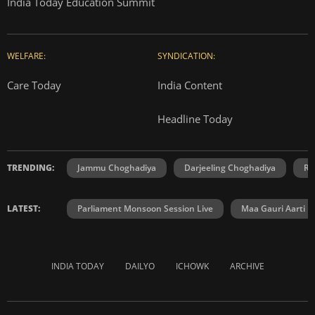
India Today Education Summit
WELFARE:
SYNDICATION:
Care Today
India Content
Headline Today
TRENDING:
Jammu Choghadiya
Darjeeling Choghadiya
Ra
LATEST:
Parliament Monsoon Session Live
Maa Gauri Aarti
INDIA TODAY
DAILYO
ICHOWK
ARCHIVE