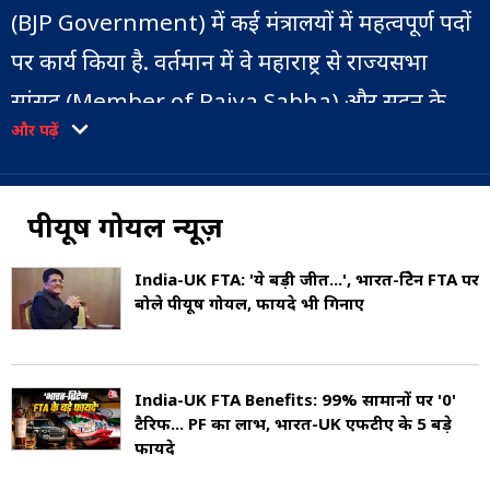
(BJP Government) में कई मंत्रालयों में महत्वपूर्ण पदों
पर कार्य किया है. वर्तमान में वे महाराष्ट्र से राज्यसभा
सांसद (Member of Rajya Sabha) और सदन के
और पढ़ें
नेता (Leader of the House) भी हैं.
उनका जन्म 13 जून, 1964 को मुंबई में चंद्रकांता गोयल
पीयूष गोयल न्यूज़
(Chandrakanta Goyal) और वेद प्रकाश गोयल (Ved
Prakash Goyal) के घर हुआ. उनकी माताजी महाराष्ट्र
India-UK FTA: 'ये बड़ी जीत...', भारत-ब्रिटेन FTA पर
बोले पीयूष गोयल, फायदे भी गिनाए
में तीन बार भारतीय जनता पार्टी की ओर से विधानसभा
सदस्य (Bharatiya Janata Party Member of
Legislative Assembly) रह चुकी हैं और उनके पिता
India-UK FTA Benefits: 99% सामानों पर '0'
टैरिफ... PF का लाभ, भारत-UK एफटीए के 5 बड़े
2001-2003 में वाजपेयी सरकार में केंद्रीय जहाजरानी
फायदे
मंत्रालय (Union Minister for shipping) संभाल