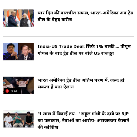
(Minister of State for Power, Coal, New and
चार दिन की बातचीत सफल, भारत-अमेरिका अब ट्रेड
Renewable Energy) के रूप में कार्य किया है. साथ
डील के बेहद करीब
ही, उन्होंने रेल मंत्री (Minister of Railways),
वाणिज्य और उद्योग मंत्री (Minister of Commerce
India-US Trade Deal: सिर्फ 1% बाकी.... पीयूष
& Industry) और उपभोक्ता मामले, खाद्य और
गोयल के बाद ट्रेड डील पर बोले US राजदूत
सार्वजनिक वितरण मंत्री (Minister of Consumer
Affairs, Food & Public Distribution) के रूप में
भारत अमेरिका ट्रेड डील अंतिम चरण में, जल्द हो
भी काम किया है. गोयल को भारत सरकार द्वारा 'नदियों
सकता है बड़ा ऐलान
0:41
को जोड़ने' के लिए टास्क फोर्स में नामित किया गया था.
उनके नेतृत्व में, 2017 से 2021 तक, भारतीय रेलवे ने
'1 साल में विदाई तय...' राहुल गांधी के दावे पर BJP
का पलटवार, नेताओं का आरोप- अराजकता फैलाने
200 लंबे समय से लंबित परियोजनाओं को पूरा किया है
की कोशिश
और एक 'शून्य दुर्घटना' रेलवे प्रणाली भी स्थापित की है.