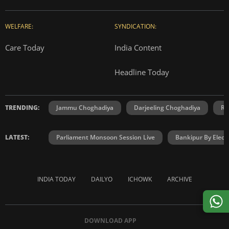
WELFARE:
SYNDICATION:
Care Today
India Content
Headline Today
TRENDING:
Jammu Choghadiya
Darjeeling Choghadiya
Ra
LATEST:
Parliament Monsoon Session Live
Bankipur By Elect
INDIA TODAY
DAILYO
ICHOWK
ARCHIVE
DOWNLOAD APP