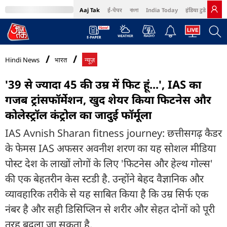
Aaj Tak
ई-पेपर
বাংলা
India Today
इंडिया टुडे हिंदी
MumbaiTak
BT Bazaar
Cosmopolitan
Harper's Bazaar
Northeast
Bri
Hindi News
भारत
न्यूज़
'39 से ज्यादा 45 की उम्र में फिट हूं...', IAS का
गजब ट्रांसफॉर्मेशन, खुद शेयर किया फिटनेस और
कोलेस्ट्रॉल कंट्रोल का जादुई फॉर्मूला
IAS Avnish Sharan fitness journey: छत्तीसगढ़ कैडर
के फेमस IAS अफसर अवनीश शरण का यह सोशल मीडिया
पोस्ट देश के लाखों लोगों के लिए 'फिटनेस और हेल्थ गोल्स'
की एक बेहतरीन केस स्टडी है. उन्होंने बेहद वैज्ञानिक और
व्यावहारिक तरीके से यह साबित किया है कि उम्र सिर्फ एक
नंबर है और सही डिसिप्लिन से शरीर और सेहत दोनों को पूरी
तरह बदला जा सकता है.