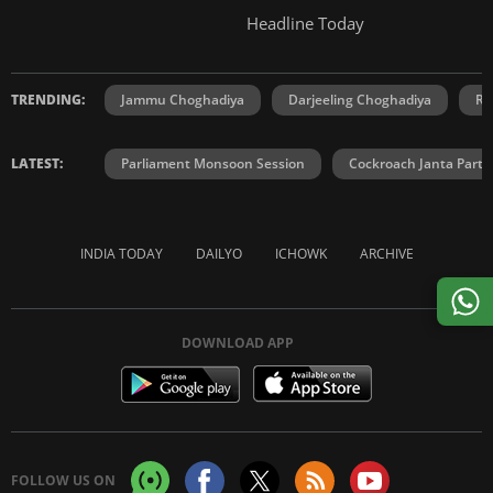
Headline Today
TRENDING:
Jammu Choghadiya
Darjeeling Choghadiya
Ra
LATEST:
Parliament Monsoon Session
Cockroach Janta Party
INDIA TODAY
DAILYO
ICHOWK
ARCHIVE
DOWNLOAD APP
FOLLOW US ON