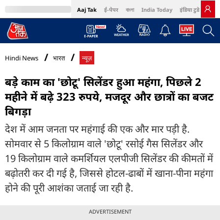
Aaj Tak
ई-पेपर
বাংলা
India Today
इंडिया टुडे हिंदी
MumbaiTak
BT Bazaar
Cosmopolitan
Harper's Bazaar
Northeast
Bri
Hindi News
भारत
न्यूज़
बड़े काम का 'छोटू' सिलेंडर हुआ महंगा, पिछले 2
महीने में बढ़े 323 रुपये, मजदूर और छात्रों का बजट
बिगड़ा
देश में आम जनता पर महंगाई की एक और मार पड़ी है.
सोमवार से 5 किलोग्राम वाले 'छोटू' रसोई गैस सिलेंडर और
19 किलोग्राम वाले कमर्शियल एलपीजी सिलेंडर की कीमतों में
बढ़ोतरी कर दी गई है, जिससे होटल-ढाबों में खाना-पीना महंगा
होने की पूरी आशंका जताई जा रही है.
ADVERTISEMENT