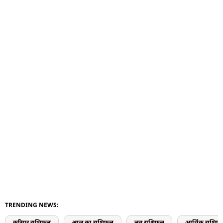
TRENDING NEWS:
करियर राशिफल
आज का राशिफल
लव राशिफल
आर्थिक राशिफ