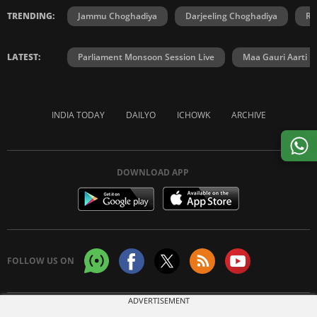
TRENDING:
Jammu Choghadiya
Darjeeling Choghadiya
Ra
LATEST:
Parliament Monsoon Session Live
Maa Gauri Aarti
INDIA TODAY
DAILYO
ICHOWK
ARCHIVE
DOWNLOAD APP
FOLLOW US ON
ADVERTISEMENT
Copyright © 2026 Living Media India Limited. For reprint rights:
Syndications