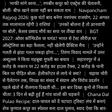
|
'माफी मांगे वरना...', रणबीर कपूर को एक्ट्रेस की चेतावनी,
बोलीं- बीफ खाने वाला नहीं बन सकता राम
|
Navpancham
Rajyog 2026: कुछ घंटों बाद बनेगा नवपंचम राजयोग, 22 अगस्त
तक मालामाल रहेंगी 3 राशियां
|
'उनको बोलना है तो ज्ञानवापी
पर बोलें', केशव प्रसाद मौर्य का सपा पर तीखा वार
|
BGT
2027: ओवर कॉन्फिडेंस या घमंड? भारत से टेस्ट सीरीज़ पर
ऑस्ट्रेलिया का बड़ा फैसला, नहीं खेलेेगी प्रैक्टिस मैच
|
'उन्होंने
गलती से झंडा गलत पकड़ा होगा...', तिरंगा विवाद मामले में उमर
अब्दुल्ला ने किया महबूबा मुफ्ती का बचाव
|
सहारनपुर में 4
करोड़ के मकान पर 22 करोड़ का हाउस टैक्स, 2 करोड़ के पानी
बिल पर पीड़ित बोला- हेलीकॉप्टर से लाये थे क्या?
|
चढ़ावा चोरी
से पैलेटगन तक, विपक्ष का संसद में संग्राम और विरोध प्रदर्शन
|
पहले खेतों में नीलगाय दिखती थी... इस बार दिखा कूनो से निकला
चीता! 3 दिन से बढ़ी हुई हैं गांव वालों की धड़कनें
|
Chana Dal
Pulao Recipe: दाल-चावल को दें चटपटा ट्विस्ट! लंच में बनाएं
शेफ कुणाल कपूर का स्पेशल चना दाल पुलाव, स्वाद ऐसा कि बार-