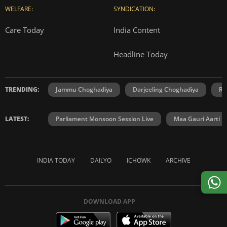
WELFARE:
SYNDICATION:
Care Today
India Content
Headline Today
TRENDING:
Jammu Choghadiya
Darjeeling Choghadiya
Ra
LATEST:
Parliament Monsoon Session Live
Maa Gauri Aarti
INDIA TODAY
DAILYO
ICHOWK
ARCHIVE
DOWNLOAD APP