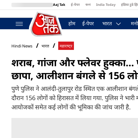
Aaj Tak
ई-पेपर
বাংলা
India Today
इंडिया टुडे हिं
MumbaiTak
BT Bazaar
Cosmopolitan
Harper's Bazaar
Northea
होम
ई-पेपर
भारत
मनो
Hindi News
भारत
महाराष्ट्र
शराब, गांजा और फ्लेवर हुक्का... प
छापा, आलीशान बंगले से 156 लोग
पुणे पुलिस ने आलंदी-तुलापुर रोड स्थित एक आलीशान बंगले म
दौरान 156 लोगों को हिरासत में लिया गया. पुलिस ने भारी मात
आयोजकों समेत कई लोगों की भूमिका की जांच जारी है.