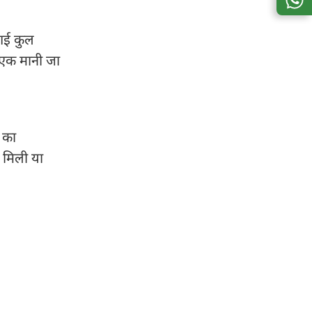
 गई कुल
 से एक मानी जा
च का
च मिली या