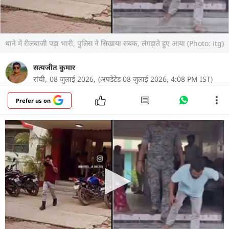
थाने में रीलबाजी पड़ा भारी, पुलिस ने सिखाया सबक, लंगड़ाते हुए आया (Photo: itg)
सत्यजीत कुमार
रांची,
08 जुलाई 2026,
(अपडेटेड 08 जुलाई 2026, 4:08 PM IST)
Prefer us on
सोशल मीडिया पर लाइक्स, व्यूज और वायरल होने की होड़ में
लोग किस हद तक जा रहे हैं, इसकी एक और मिसाल झारखंड
की राजधानी रांची में देखने को मिली. यहां एक युवक ने पुलिस
थाने के अंदर घुसकर पंजाबी गाने पर रील बनाई और उसे
सोशल मीडिया पर अपलोड कर दिया. वीडियो वायरल होते ही
पुलिस हरकत में आई और युवक को हिरासत में लेकर ऐसा
सबक सिखाया कि अब वह दोबारा ऐसी गलती करने से पहले