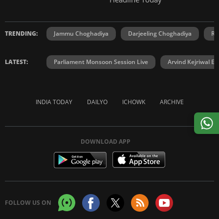
TRENDING:
Jammu Choghadiya
Darjeeling Choghadiya
Ra
LATEST:
Parliament Monsoon Session Live
Arvind Kejriwal E2
INDIA TODAY
DAILYO
ICHOWK
ARCHIVE
DOWNLOAD APP
FOLLOW US ON