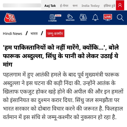
Aaj Tak
ई-पेपर
বাংলা
India Today
इंडिया टुडे हिंदी
MumbaiTak
BT Bazaar
Cosmopolitan
Harper's Bazaar
Northeast
Bri
Hindi News
भारत
जम्मू-कश्मीर
'हम पाकिस्तानियों को नहीं मारेंगे, क्योंकि...', बोले
फारूक अब्दुल्ला, सिंधु के पानी को लेकर उठाई ये
मांग
पहलगाम में हुए आतंकी हमले के बाद पूर्व मुख्यमंत्री फारूक
अब्दुल्ला ने इस घटना की कड़ी निंदा की. उन्होंने आतंक के
खिलाफ एकजुट होकर खड़े होने की अपील की और इन हमलों
को इंसानियत का दुश्मन करार दिया. सिंधु जल समझौता पर
भारत सरकार को दोबारा विचार करने की जरूरत है. फिलहाल
वर्तमान में इस संधि से जम्मू-कश्मीर को नुकसान हो रहा है.