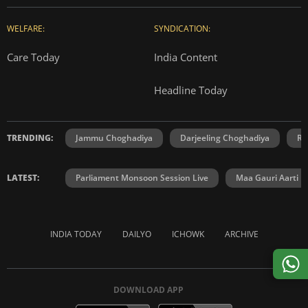
WELFARE:
SYNDICATION:
Care Today
India Content
Headline Today
TRENDING:
Jammu Choghadiya
Darjeeling Choghadiya
Ra
LATEST:
Parliament Monsoon Session Live
Maa Gauri Aarti
INDIA TODAY
DAILYO
ICHOWK
ARCHIVE
DOWNLOAD APP