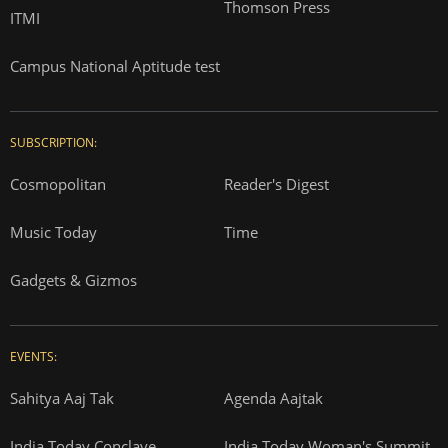
Thomson Press
ITMI
Campus National Aptitude test
SUBSCRIPTION:
Cosmopolitan
Reader's Digest
Music Today
Time
Gadgets & Gizmos
EVENTS:
Sahitya Aaj Tak
Agenda Aajtak
India Today Conclave
India Today Woman's Summit