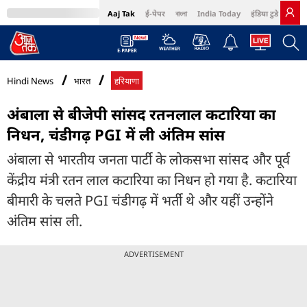
Aaj Tak
ई-पेपर
বাংলা
India Today
इंडिया टुडे हिंदी
MumbaiTak
BT Bazaar
Cosmopolitan
Harper's Bazaar
Northeast
Bri
Hindi News
भारत
हरियाणा
अंबाला से बीजेपी सांसद रतनलाल कटारिया का
निधन, चंडीगढ़ PGI में ली अंत‍िम सांस
अंबाला से भारतीय जनता पार्टी के लोकसभा सांसद और पूर्व
केंद्रीय मंत्री रतन लाल कटारिया का निधन हो गया है. कटारिया
बीमारी के चलते PGI चंडीगढ़ में भर्ती थे और यहीं उन्होंने
अंतिम सांस ली.
ADVERTISEMENT