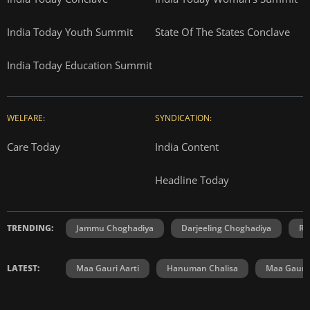
India Today Youth Summit
State Of The States Conclave
India Today Education Summit
WELFARE:
SYNDICATION:
Care Today
India Content
Headline Today
TRENDING:
Jammu Choghadiya
Darjeeling Choghadiya
Ra
LATEST:
Maa Gauri Aarti
Hanuman Chalisa
Maa Gauri 