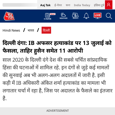
Aaj Tak
ई-पेपर
বাংলা
India Today
इंडिया टुडे हिंदी
MumbaiTak
BT Bazaar
Cosmopolitan
Harper's Bazaar
Northeast
Bri
Hindi News
भारत
दिल्ली
दिल्ली दंगा: IB अफसर हत्याकांड पर 13 जुलाई को
फैसला, ताहिर हुसैन समेत 11 आरोपी
साल 2020 के दिल्ली दंगे देश की सबसे चर्चित सांप्रदायिक
हिंसा की घटनाओं में शामिल रहे. इन दंगों से जुड़े कई मामलों
की सुनवाई अब भी अलग-अलग अदालतों में जारी है. इसी
कड़ी में IB अधिकारी अंकित शर्मा हत्याकांड का मामला भी
लगातार चर्चा में रहा है, जिस पर अदालत के फैसले का इंतजार
है.
ADVERTISEMENT