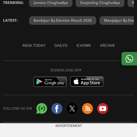
TRENDING:
Jammu Choghadiya
Darjeeling Choghadiya
Ra
LATEST:
Bankipur By Election Result 2026
Manjalpur By Elect
INDIA TODAY
DAILYO
ICHOWK
ARCHIVE
DOWNLOAD APP
FOLLOW US ON
ADVERTISEMENT
Copyright © 2026 Living Media India Limited. For reprint rights:
Syndications
Today