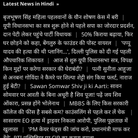
Latest News in Hindi
»
बृजभूषण सिंह महिला पहलवानों के यौन शोषण केस में बरी
|
यूपी विधानसभा का सत्र शुरू होने से पहले सपा का जोरदार प्रदर्शन,
दान पेटी लेकर पहुंचे पार्टी विधायक
|
50% किराया बढ़ाया, फिर
घर छोड़ने को कहा, बेंगलुरु के फाउंडर की पोस्ट वायरल
|
'पप्पू
यादव की हत्या की थी प्लानिंग...', दिल्ली पुलिस को दी गई पहली
औपचारिक शिकायत
|
आज से शुरु यूपी विधानसभा सत्र, विपक्ष
किन मुद्दों पर करेगा सरकार की घेराबंदी?
|
पत्नी सुनीता आहूजा
से अनबन! गोविंदा ने कैमरे पर शिल्पा शेट्टी संग किया फ्लर्ट, नाराज
हुई बेटी?
|
Sawan Somwar Shiv ji ki Aarti: सावन
सोमवार पर आरती के बिना अधूरी है शिव पूजा! पढ़ें जय शिव
ओंकारा, प्रसन्न होंगे भोलेनाथ
|
MBBS के लिए किस सरकारी
कॉलेज की फीस है सबसे कम? काउंसलिंग से पहले कर लें चेक
|
सासाराम EO हत्या में ड्राइवर निकला आरोपी, पुलिस पूछताछ में
खुलासा
|
'PM केयर फंड्स की जांच करो, प्रधानमंत्री माफ कर
देंगे', RTI एक्टिविस्ट पर CJP का करारा हमला