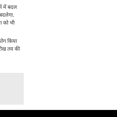
म में बदल
 बदलेगा.
मा को भी
पयोग किया
ारीख तय की