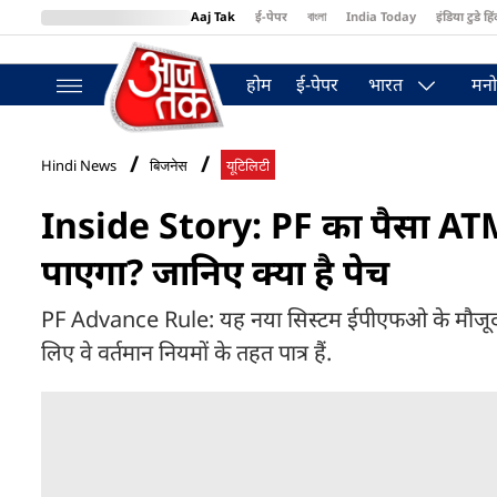
Aaj Tak
ई-पेपर
বাংলা
India Today
इंडिया टुडे हिं
MumbaiTak
BT Bazaar
Cosmopolitan
Harper's Bazaar
Northea
होम
ई-पेपर
भारत
मनो
Hindi News
बिजनेस
यूटिलिटी
Inside Story: PF का पैसा ATM
पाएगा? जानिए क्या है पेच
PF Advance Rule: यह नया सिस्टम ईपीएफओ के मौजूदा न
लिए वे वर्तमान नियमों के तहत पात्र हैं.