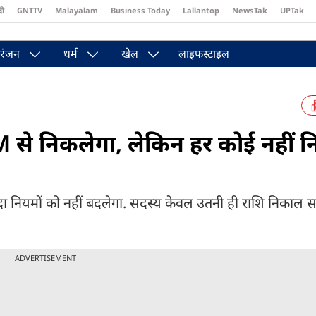
दी
GNTTV
Malayalam
Business Today
Lallantop
NewsTak
UPTak
st
Brides Today
Reader’s Digest
Astro Tak
Pakwan Gali
रंजन
धर्म
खेल
लाइफस्टाइल
 से निकलेगा, लेकिन हर कोई नहीं 
ियमों को नहीं बदलेगा. सदस्य केवल उतनी ही राशि निकाल सक
ADVERTISEMENT