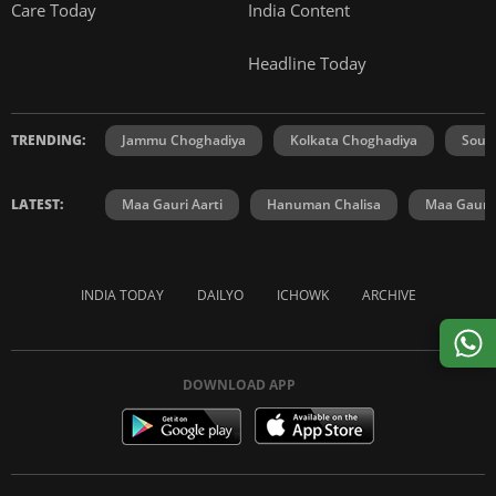
Care Today
India Content
Headline Today
TRENDING:
Jammu Choghadiya
Kolkata Choghadiya
Sout
LATEST:
Maa Gauri Aarti
Hanuman Chalisa
Maa Gauri 
INDIA TODAY
DAILYO
ICHOWK
ARCHIVE
DOWNLOAD APP