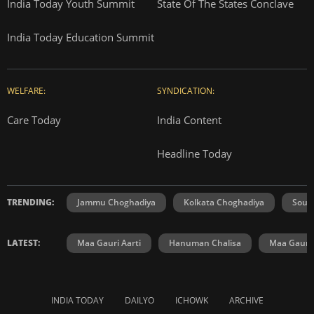
India Today Youth Summit
State Of The States Conclave
India Today Education Summit
WELFARE:
SYNDICATION:
Care Today
India Content
Headline Today
TRENDING:
Jammu Choghadiya
Kolkata Choghadiya
Sout
LATEST:
Maa Gauri Aarti
Hanuman Chalisa
Maa Gauri 
INDIA TODAY
DAILYO
ICHOWK
ARCHIVE