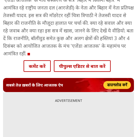
'एजेंडा आजतक' के नौवें संस्करण के सत्र 'ब‍िहार में कितनी बहार' में
आमंत्र‍ित रहे राष्ट्रीय जनता दल (आरजेडी) के नेता और ब‍िहार में नेता प्रत‍िपक्ष
तेजस्वी यादव. इस सत्र की मॉडरेटर रहीं चित्रा त्रिपाठी ने तेजस्वी यादव से
ब‍िहार की राजनीत‍ि के मौजूदा हालात पर चर्चा की. क्या रहे सवाल और क्या
रहे जवाब और क्या रहा इस सत्र में खास, जानने के ल‍िए देखें ये वीड‍ियो. बता
दें क‍ि राजनीत‍ि, बॉलीवुड समेत कुछ और अलग क्षेत्रों की हस्त‍ियां 3 और 4
दिसंबर को आयोजित आजतक के मंच 'एजेंडा आजतक' के महामंच पर
आमंत्र‍ित रहीं.
कमेंट करें
पीपुल्स एडिटर से बात करें
सबसे तेज़ ख़बरों के लिए आजतक ऐप
डाउनलोड करें
ADVERTISEMENT