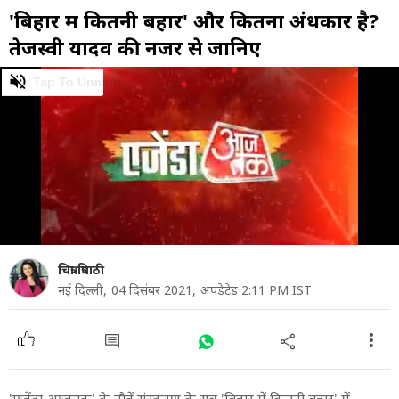
'ब‍िहार में कितनी बहार' और क‍ितना अंधकार है?
तेजस्वी यादव की नजर से जान‍िए
0
of
33
minutes,
20
seconds
चित्रा त्रिपाठी
नई दिल्ली,
04 दिसंबर 2021,
अपडेटेड 2:11 PM IST