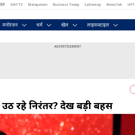
हिंदी
GNTTV
Malayalam
Business Today
Lallantop
NewsTak
UPT
east
Brides Today
Reader’s Digest
Astro Tak
Pakwan Gali
मनोरंजन
धर्म
खेल
लाइफस्टाइल
ADVERTISEMENT
उठ रहे न‍िरंतर? देखें बड़ी बहस