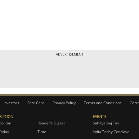
ADVERTISEMENT
Investors
Rate Card
Privacy Policy
Terms and Conditions
Corre
IPTION:
EVENTS:
olitan
Reader's Digest
Sahitya Aaj Tak
Today
Time
India Today Conclave