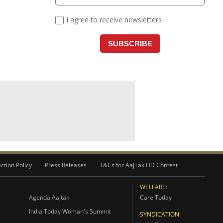
ction Policy
Press Releases
T&Cs for AajTak HD Contest
WELFARE:
Agenda Aajtak
Care Today
India Today Woman's Summit
SYNDICATION: