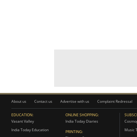
About us
Contact us
Advertise with us
Complaint Redressal
EDUCATION:
ONLINE SHOPPING:
SUBSCR
Vasant Valley
India Today Diaries
Cosmop
India Today Education
Music 
PRINTING: