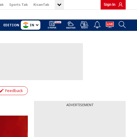
ak
Sports Tak
KisanTak
Sign In
IN
EDITION
Feedback
ADVERTISEMENT