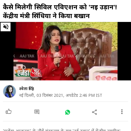
कैसे म‍िलेगी स‍िव‍िल एव‍िएशन को 'नई उड़ान'!
केंद्रीय मंत्री सिंधिया ने क‍िया बखान
0
of
36
minutes,
16
seconds
श्वेता सिंह
नई दिल्ली,
03 दिसंबर 2021,
अपडेटेड 2:46 PM IST