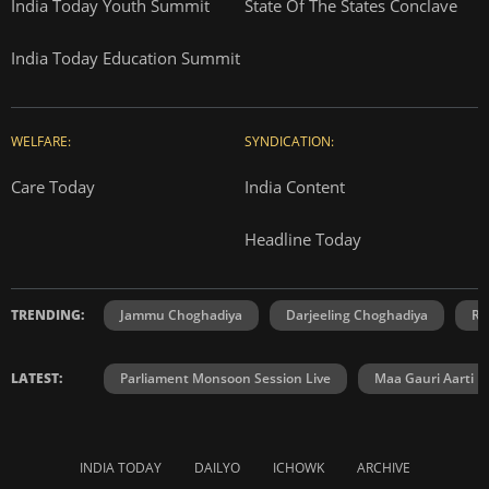
India Today Youth Summit
State Of The States Conclave
India Today Education Summit
WELFARE:
SYNDICATION:
Care Today
India Content
Headline Today
TRENDING:
Jammu Choghadiya
Darjeeling Choghadiya
Ra
LATEST:
Parliament Monsoon Session Live
Maa Gauri Aarti
INDIA TODAY
DAILYO
ICHOWK
ARCHIVE