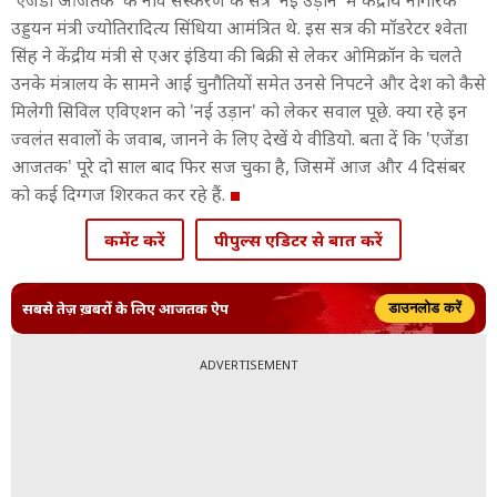
'एजेंडा आजतक' के नौवें संस्करण के सत्र 'नई उड़ान' में केंद्रीय नागरिक
उड्डयन मंत्री ज्योतिरादित्य सिंधिया आमंत्र‍ित थे. इस सत्र की मॉडरेटर श्वेता
स‍िंह ने केंद्रीय मंत्री से एअर इंडिया की बिक्री से लेकर ओम‍िक्रॉन के चलते
उनके मंत्रालय के सामने आई चुनौत‍ियों समेत उनसे न‍िपटने और देश को कैसे
म‍िलेगी स‍िव‍िल एव‍िएशन को 'नई उड़ान' को लेकर सवाल पूछे. क्या रहे इन
ज्वलंत सवालों के जवाब, जानने के ल‍िए देखें ये वीड‍ियो. बता दें क‍ि 'एजेंडा
आजतक' पूरे दो साल बाद फ‍िर सज चुका है, ज‍िसमें आज और 4 दिसंबर
को कई दिग्गज श‍िरकत कर रहे हैं.
कमेंट करें
पीपुल्स एडिटर से बात करें
सबसे तेज़ ख़बरों के लिए आजतक ऐप
डाउनलोड करें
ADVERTISEMENT