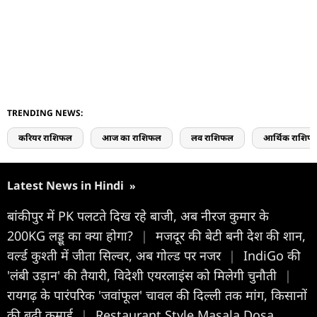
TRENDING NEWS:
करियर राशिफल
आज का राशिफल
लव राशिफल
आर्थिक राशिफ
Latest News in Hindi
»
बांकीपुर में PK पलटते दिख रहे बाजी, अब नीरज कुमार के
200KG लड्डू का क्या होगा?
|
मजदूर की बेटी बनी देश की शान,
वर्ल्ड कुश्ती में जीता सिल्वर, अब गोल्ड पर नजर
|
IndiGo की
'लंबी उड़ान' की तैयारी, विदेशी एयरलाइंस को मिलेगी चुनौती
|
रायगढ़ के पारंपरिक 'जवांफूल' चावल की दिल्ली तक मांग, किसानों
की बढ़ी कमाई
|
Restaurant Style Masala Dosa