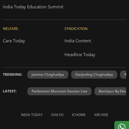
India Today Education Summit
WELFARE:
SYNDICATION:
Care Today
India Content
Headline Today
TRENDING:
Jammu Choghadiya
Darjeeling Choghadiya
Ra
LATEST:
Parliament Monsoon Session Live
Bankipur By Elect
INDIA TODAY
DAILYO
ICHOWK
ARCHIVE