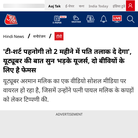
Aaj Tak
ई-पेपर
বাংলা
India Today
इंडिया टुडे हिंदी
MumbaiTak
BT Bazaar
Cosmopolitan
Harper's Bazaar
Northeast
Bri
Hindi News
मनोरंजन
टीवी
'टी-शर्ट पहनोगी तो 2 महीने में पति तलाक दे देगा',
यूट्यूबर की बात सुन भड़के यूजर्स, दो बीवियों के
लिए है फेमस
यूट्यूबर अरमान मलिक का एक वीडियो सोशल मीडिया पर
वायरल हो रहा है, जिसमें उन्होंने पत्नी पायल मलिक के कपड़ों
को लेकर टिप्पणी की.
ADVERTISEMENT