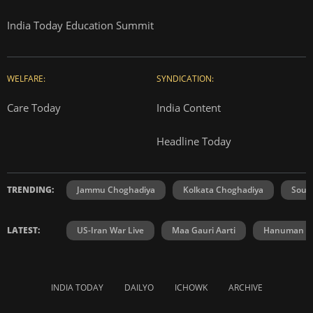
India Today Education Summit
WELFARE:
SYNDICATION:
Care Today
India Content
Headline Today
TRENDING:
Jammu Choghadiya
Kolkata Choghadiya
Sout
LATEST:
US-Iran War Live
Maa Gauri Aarti
Hanuman Ch
INDIA TODAY
DAILYO
ICHOWK
ARCHIVE