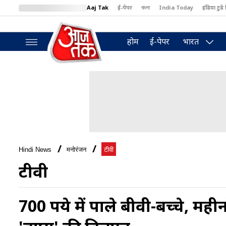
Aaj Tak
ई-पेपर
বাংলা
India Today
इंडिया टुडे 
MumbaiTak
BT Bazaar
Cosmopolitan
Harper's Bazaar
North
होम
ई-पेपर
भारत
Hindi News
मनोरंजन
टीवी
टीवी
700 रुपये में पाले बीवी-बच्चे, मह