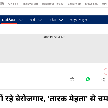
हिंदी
GNTTV
Malayalam
Business Today
Lallantop
NewsTak
UPT
east
Brides Today
Reader’s Digest
Astro Tak
Pakwan Gali
मनोरंजन
धर्म
खेल
लाइफस्टाइल
ADVERTISEMENT
ीनों रहे बेरोजगार, 'तारक मेहता' से च