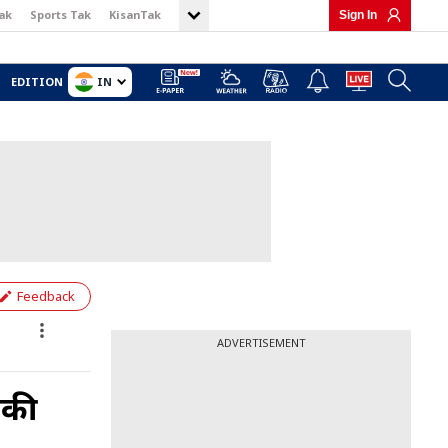
ak
Sports Tak
KisanTak
Sign In
IN
EDITION
Feedback
ADVERTISEMENT
मकी