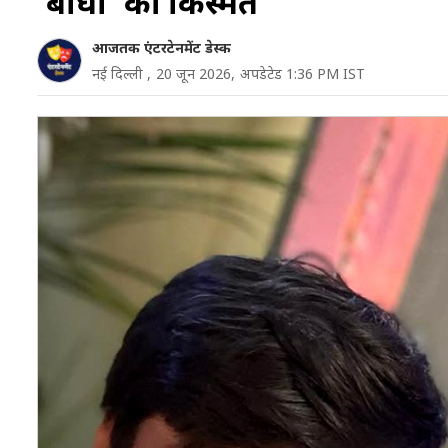
'बाघा' की किस्मत
आजतक एंटरटेनमेंट डेस्क
नई दिल्ली ,
20 जून 2026,
अपडेटेड 1:36 PM IST