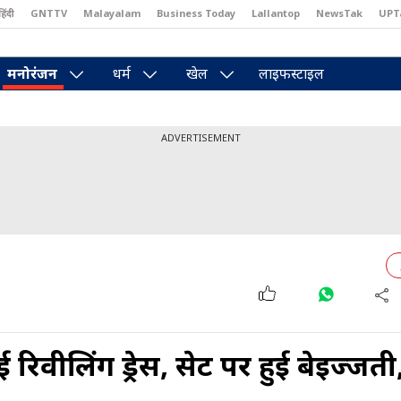
हिंदी
GNTTV
Malayalam
Business Today
Lallantop
NewsTak
UPT
east
Brides Today
Reader’s Digest
Astro Tak
Pakwan Gali
मनोरंजन
धर्म
खेल
लाइफस्टाइल
ADVERTISEMENT
िवीलिंग ड्रेस, सेट पर हुई बेइज्जती,