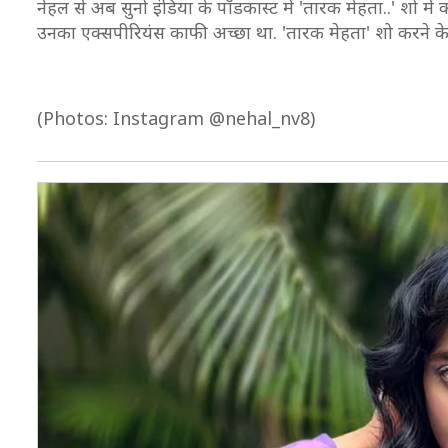
नेहल से अब सुनो इंडिया के पॉडकास्ट में 'तारक मेहता..' शो में 
उनका एक्सपीरियंस काफी अच्छा था. 'तारक मेहता' शो करने के 
(Photos: Instagram @nehal_nv8)