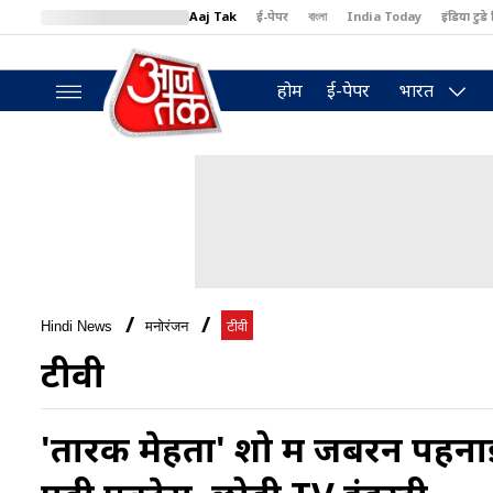
Aaj Tak
ई-पेपर
বাংলা
India Today
इंडिया टुडे 
MumbaiTak
BT Bazaar
Cosmopolitan
Harper's Bazaar
North
होम
ई-पेपर
भारत
Hindi News
मनोरंजन
टीवी
टीवी
'तारक मेहता' शो में जबरन पहनाई र