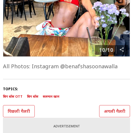
10/10
All Photos: Instagram @benafshasoonawalla
TOPICS:
बिग बॉस OTT
बिग बॉस
सलमान खान
पिछली गैलरी
अगली गैलरी
ADVERTISEMENT