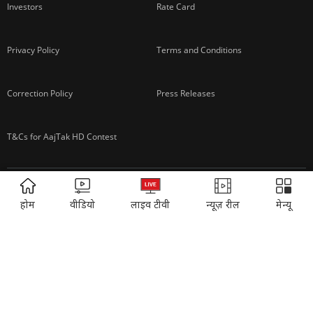
Investors
Rate Card
Privacy Policy
Terms and Conditions
Correction Policy
Press Releases
T&Cs for AajTak HD Contest
EDUCATION:
ONLINE SHOPPING:
ADVERTISEMENT
होम
वीडियो
लाइव टीवी
न्यूज़ रील
मेन्यू
Vasant Valley
India Today Diaries
PRINTING:
India Today Education
Thomson Press
ITMI