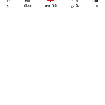
EDUCATION:
ONLINE SHOPPING:
ADVERTISEMENT
होम
वीडियो
लाइव टीवी
न्यूज़ रील
मेन्यू
Vasant Valley
India Today Diaries
PRINTING:
India Today Education
Thomson Press
ITMI
Campus National Aptitude test
SUBSCRIPTION:
Cosmopolitan
Reader's Digest
Music Today
Time
Gadgets & Gizmos