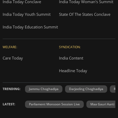
India Today Conclave
India Today Woman's Summit
India Today Youth Summit
State Of The States Conclave
India Today Education Summit
WELFARE:
SYNDICATION:
Care Today
India Content
Headline Today
TRENDING:
Jammu Choghadiya
Darjeeling Choghadiya
Ra
LATEST:
Parliament Monsoon Session Live
Maa Gauri Aarti