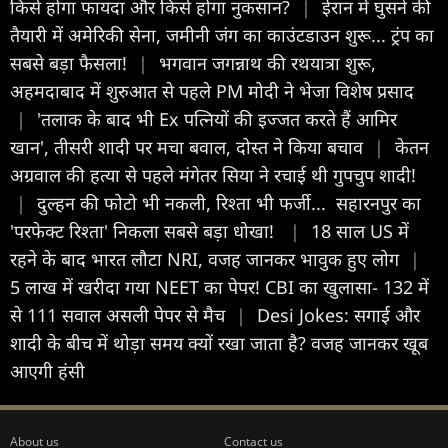
किसे होगा फायदा और किसे होगा नुकसान?
|
ईरान में घुसने की
तैयारी में अमेरिकी सेना, जमीनी जंग का काउंटडाउन शुरू... ट्रंप का
सबसे बड़ा फैसला!
|
भगवान जगन्नाथ की रथयात्रा शुरू,
अहमदाबाद में शुरुआत से पहले PM मोदी ने भेजा विशेष प्रसाद
|
'तलाक के बाद भी Ex पत्नियों की इज्जत करते हैं आमिर
खान', तीसरी शादी पर मचा बवाल, दोस्त ने किया बचाव
|
केतन
अग्रवाल की हत्या से पहले मंगेतर सिया ने रचाई थी गुपचुप शादी!
|
दुल्हन की फोटो भी नकली, रिश्ता भी फर्जी... सहारनपुर का
'परफेक्ट रिश्ता' निकला सबसे बड़ा धोखा!
|
18 साल US में
रहने के बाद भारत लौटा NRI, वजह जानकर भावुक हुए लोग
|
5 लाख में खरीदा गया NEET का पेपर! CBI का खुलासा- 132 में
से 111 सवाल असली पेपर से मैच
|
Desi Jokes: सगाई और
शादी के बीच में थोड़ा समय क्यों रखा जाता है? वजह जानकर खूब
आएगी हंसी
About us
Contact us