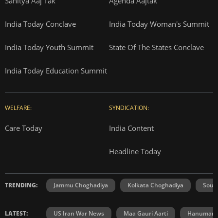
Sahitya Aaj Tak
Agenda Aajtak
India Today Conclave
India Today Woman's Summit
India Today Youth Summit
State Of The States Conclave
India Today Education Summit
WELFARE:
SYNDICATION:
Care Today
India Content
Headline Today
TRENDING:
Jammu Choghadiya
Kolkata Choghadiya
Sout
LATEST:
US Iran War News
Maa Gauri Aarti
Hanuman C