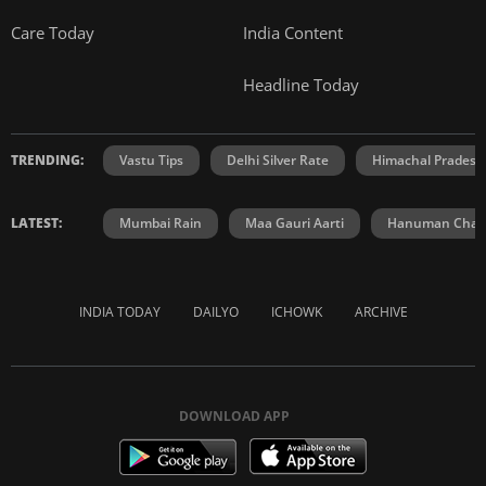
Care Today
India Content
Headline Today
TRENDING:
Vastu Tips
Delhi Silver Rate
Himachal Prades
LATEST:
Mumbai Rain
Maa Gauri Aarti
Hanuman Chali
INDIA TODAY
DAILYO
ICHOWK
ARCHIVE
DOWNLOAD APP