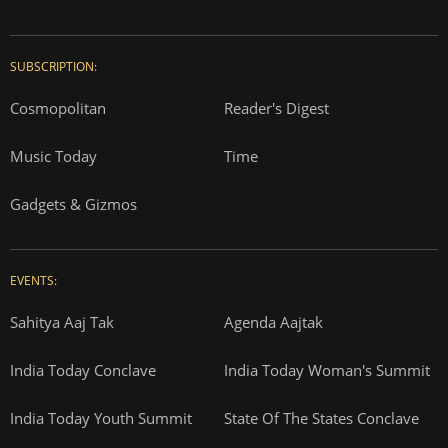
Correction Policy
Press Releases
T&Cs for AajTak HD Contest
EDUCATION:
ONLINE SHOPPING:
Vasant Valley
India Today Diaries
PRINTING:
India Today Education
Thomson Press
ITMI
Campus National Aptitude test
SUBSCRIPTION: