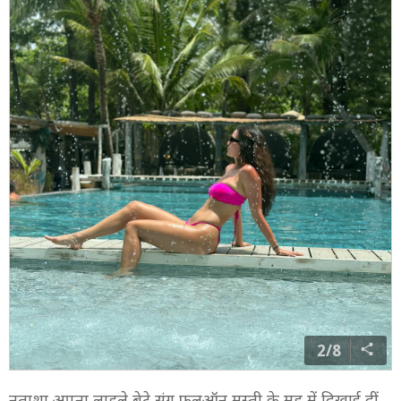
2/8
नताशा अपना लाडले बेटे संग फुलऑन मस्ती के मूड में दिखाई दीं.