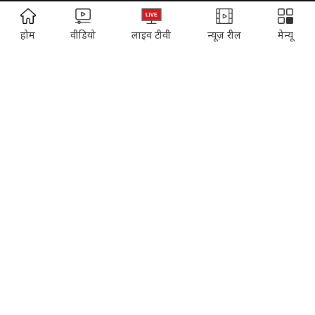
ADVERTISEMENT
Cosmopolitan
Reader's Digest
होम
वीडियो
लाइव टीवी
न्यूज़ रील
मेन्यू
Music Today
Time
Gadgets & Gizmos
EVENTS:
Sahitya Aaj Tak
Agenda Aajtak
India Today Conclave
India Today Woman's Summit
India Today Youth Summit
State Of The States Conclave
India Today Education Summit