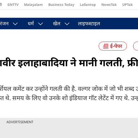
दी
GNTTV
Malayalam
Business Today
Lallantop
NewsTak
UPTak
st
Brides Today
Reader’s Digest
Astro Tak
Pakwan Gali
रंजन
धर्म
खेल
लाइफस्टाइल
रणवीर इलाहाबादिया ने मानी गलती, फ्री 
शियल कमेंट कर उन्होंने गलती की है. वल्गर जोक में जो भी शब्द उन
थे. समय के लिए वो उनके शो इंडियाज गॉट लेटेंट में गए थे. उन्ह
ADVERTISEMENT