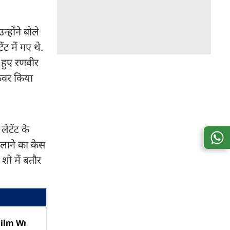
न्होंने बोले
ट में गए थे.
 हुए रणवीर
 कवर किया
ेटेंट के
ैलाने का केस
शो में बतौर
ilm Wrap: टॉक्सिक में इंटीमेट
'क्या ये शो भी ब