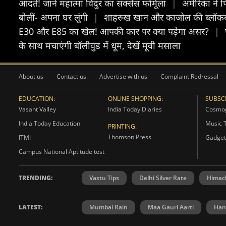
आदतें! जानें महात्मा विदुर का सक्सेस फॉर्मूला
|
अमेरिका ने 
बोलीं- अपना घर लूंगी
|
शाहरुख खान और काजोल की ब्लॉकबस्ट
E30 और E85 का खेल! आपकी कार पर क्या पड़ेगा असर?
|
के साथ मचाएंगी बॉलीवुड में धूम, देखें मूवी मसाला
About us
Contact us
Advertise with us
Complaint Redressal
EDUCATION:
ONLINE SHOPPING:
SUBSCR
Vasant Valley
India Today Diaries
Cosmop
India Today Education
Music 
PRINTING:
Thomson Press
ITMI
Gadget
Campus National Aptitude test
TRENDING:
Vastu Tips
Delhi Silver Rate
Himac
LATEST:
Mumbai Rain
Maa Gauri Aarti
Han