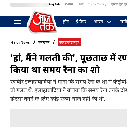
Aaj Tak
ई-पेपर
বাংলা
India Today
इंडिया टुडे हिं
MumbaiTak
BT Bazaar
Cosmopolitan
Harper's Bazaar
Northea
होम
ई-पेपर
भारत
मनो
Hindi News
मनोरंजन
एंटरटेनमेंट न्यूज़
'हां, मैंने गलती की', पूछताछ में 
किया था समय रैना का शो
रणवीर इलाहाबादिया ने माना कि समय रैना के शो में कंट्रोवर्
वो गलत थे. इलाहाबादिया ने बताया कि समय रैना उनके दोस्त 
हिस्सा बनने के लिए कोई रकम चार्ज नहीं की थी.