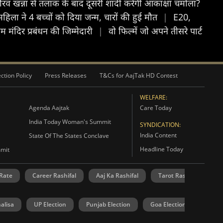
ौरव खन्ना से तलाक के बाद दूसरी शादी करेंगी आकांक्षा चमोला?
हिला ने 4 बच्चों को दिया जन्म, चारों की हुई मौत
|
E20,
म मंदिर प्रबंधन की जिम्मेदारी
|
वो फिल्में जो अपने तीसरे पार्ट
ction Policy
Press Releases
T&Cs for AajTak HD Contest
WELFARE:
Agenda Aajtak
Care Today
India Today Woman's Summit
SYNDICATION:
India Content
State Of The States Conclave
Headline Today
mmit
 Rate
Career Rashifal
Aaj Ka Rashifal
Tarot Rashifal
N
alisa
UP Election
Punjab Election
Goa Election
Manip