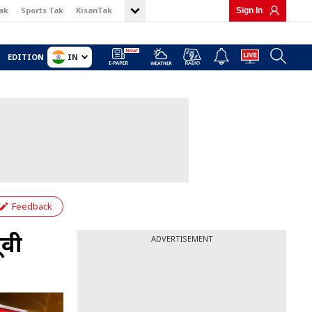
ak
Sports Tak
KisanTak
Sign In
IN
EDITION
Feedback
ूवी
ADVERTISEMENT