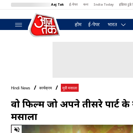
Aaj Tak
ई-पेपर
বাংলা
India Today
इंडिया टुडे 
MumbaiTak
BT Bazaar
Cosmopolitan
Harper's Bazaar
North
होम
ई-पेपर
भारत
Hindi News
कार्यक्रम
मूवी मसाला
वो फिल्में जो अपने तीसरे पार्ट के
मसाला
0
of