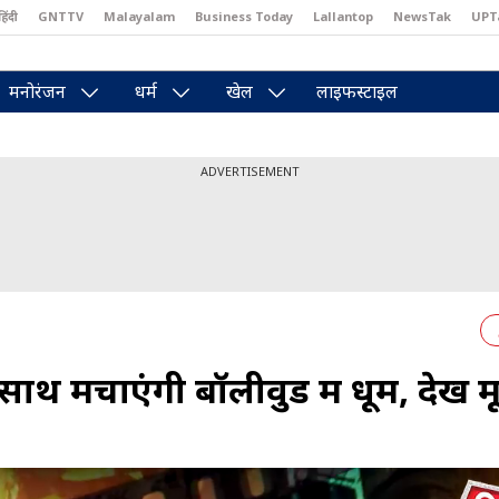
हिंदी
GNTTV
Malayalam
Business Today
Lallantop
NewsTak
UPT
east
Brides Today
Reader’s Digest
Astro Tak
Pakwan Gali
मनोरंजन
धर्म
खेल
लाइफस्टाइल
ADVERTISEMENT
 साथ मचाएंगी बॉलीवुड में धूम, देखें म