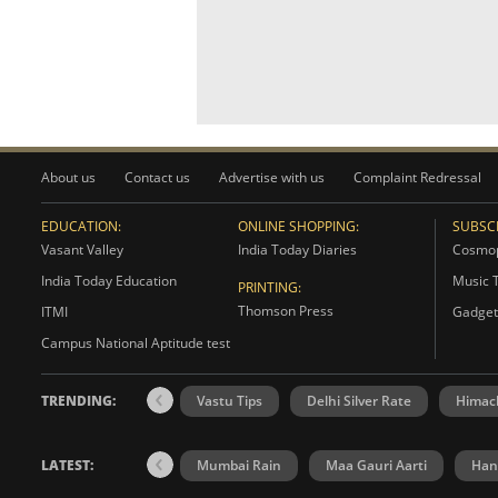
About us
Contact us
Advertise with us
Complaint Redressal
EDUCATION:
ONLINE SHOPPING:
SUBSCR
Vasant Valley
India Today Diaries
Cosmop
India Today Education
Music 
PRINTING:
Thomson Press
ITMI
Gadget
Campus National Aptitude test
TRENDING:
Vastu Tips
Delhi Silver Rate
Himac
LATEST:
Mumbai Rain
Maa Gauri Aarti
Han