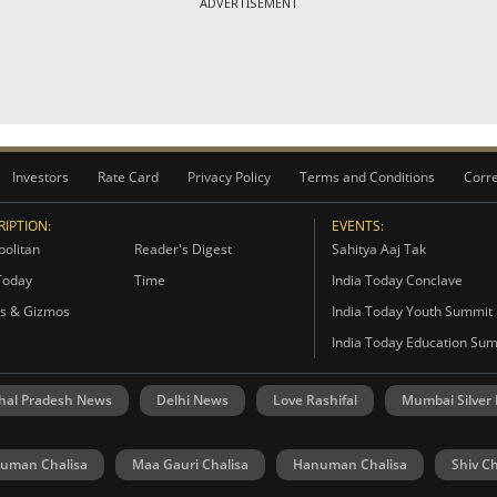
ADVERTISEMENT
Investors
Rate Card
Privacy Policy
Terms and Conditions
Corre
IPTION:
EVENTS:
olitan
Reader's Digest
Sahitya Aaj Tak
Today
Time
India Today Conclave
s & Gizmos
India Today Youth Summit
India Today Education Su
hal Pradesh News
Delhi News
Love Rashifal
Mumbai Silver
uman Chalisa
Maa Gauri Chalisa
Hanuman Chalisa
Shiv Ch