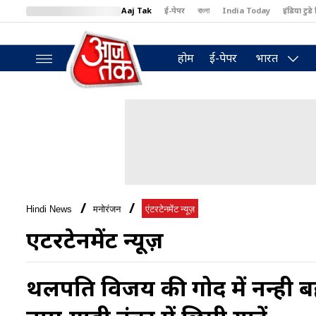
Aaj Tak
ई-पेपर
বাংলা
India Today
इंडिया टुडे 
MumbaiTak
BT Bazaar
Cosmopolitan
Harper's Bazaar
North
होम
ई-पेपर
भारत
Hindi News
मनोरंजन
एंटरटेनमेंट न्यूज़
एंटरटेनमेंट न्यूज़
थलपति विजय की गोद में नन्ही बहन 