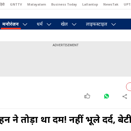
हिंदी
GNTTV
Malayalam
Business Today
Lallantop
NewsTak
UPT
east
Brides Today
Reader’s Digest
Astro Tak
Pakwan Gali
मनोरंजन
धर्म
खेल
लाइफस्टाइल
ADVERTISEMENT
ने तोड़ा था दम! नहीं भूले दर्द, बेट