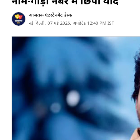
नाम-गाड़ी नंबर में छिपी यादें
आजतक एंटरटेनमेंट डेस्क
नई दिल्ली,
07 मई 2026,
अपडेटेड 12:40 PM IST