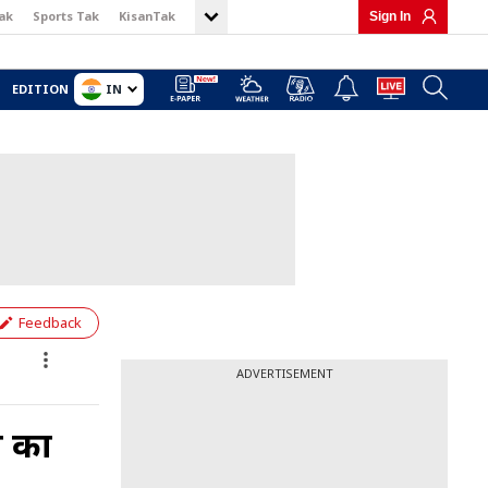
ak
Sports Tak
KisanTak
Sign In
IN
EDITION
Feedback
ADVERTISEMENT
ी का